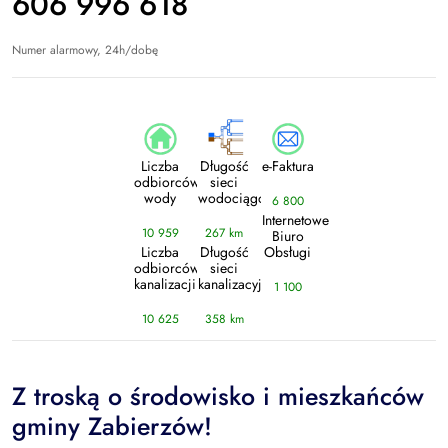
606 996 618
Numer alarmowy, 24h/dobę
Liczba
Długość
e-Faktura
odbiorców
sieci
wody
wodociągowej
6 800
Internetowe
10 959
267 km
Biuro
Liczba
Długość
Obsługi
odbiorców
sieci
kanalizacji
kanalizacyjnej
1 100
10 625
358 km
Z troską o środowisko i mieszkańców
gminy Zabierzów!