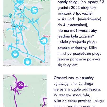
opady
śniegu [np. opady 2-3
grudnia 2023 otrzymały
wskaźnik 3 (poważne)
w skali od 1 (umiarkowane)
do 4 (extermalne)],
nie ma możliwości, aby
jezdnia była „czarna”
i efekt przejazdu pługu
zawsze widoczny
. Kilka
minut po przejeździe pługu
jezdnia ponownie pokrywa
się śniegiem.
Czasami nasi mieszkańcy
zgłaszają rano, że droga
nie była w ogóle odśnieżona.
W rzeczywistości była,
tylko od czasu przejazdu pługu
w nocy, została ponownie