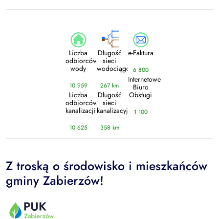
Liczba
Długość
e-Faktura
odbiorców
sieci
wody
wodociągowej
6 800
Internetowe
10 959
267 km
Biuro
Liczba
Długość
Obsługi
odbiorców
sieci
kanalizacji
kanalizacyjnej
1 100
10 625
358 km
Z troską o środowisko i mieszkańców
gminy Zabierzów!