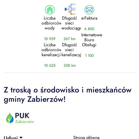
Liczba
Długość
e-Faktura
odbiorców
sieci
wody
wodociągowej
6 800
Internetowe
10 959
267 km
Biuro
Liczba
Długość
Obsługi
odbiorców
sieci
kanalizacji
kanalizacyjnej
1 100
10 625
358 km
Z troską o środowisko i mieszkańców
gminy Zabierzów!
Usługi
Strona główna