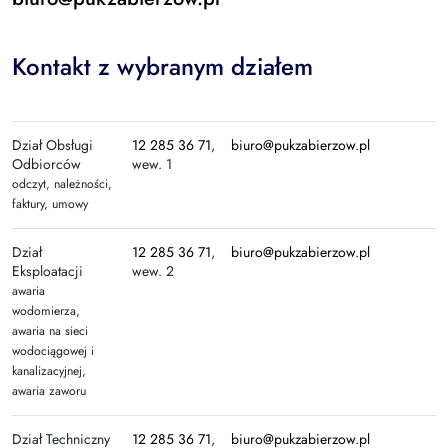
Kontakt z wybranym działem
Dział Obsługi
12 285 36 71
,
biuro@pukzabierzow.pl
Odbiorców
wew. 1
odczyt, należności,
faktury, umowy
Dział
12 285 36 71
,
biuro@pukzabierzow.pl
Eksploatacji
wew. 2
awaria
wodomierza,
awaria na sieci
wodociągowej i
kanalizacyjnej,
awaria zaworu
Dział Techniczny
12 285 36 71
,
biuro@pukzabierzow.pl