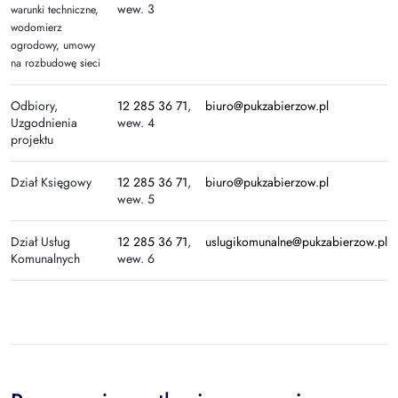
wew. 3
warunki techniczne,
wodomierz
ogrodowy, umowy
na rozbudowę sieci
Odbiory,
12 285 36 71
,
biuro@pukzabierzow.pl
Uzgodnienia
wew. 4
projektu
Dział Księgowy
12 285 36 71
,
biuro@pukzabierzow.pl
wew. 5
Dział Usług
12 285 36 71
,
uslugikomunalne@pukzabierzow.pl
Komunalnych
wew. 6