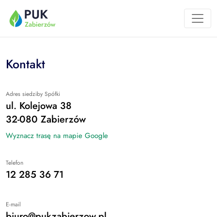
Przejdź do treści
Kontakt
Adres siedziby Spółki
ul. Kolejowa 38
32-080 Zabierzów
Wyznacz trasę na mapie Google
Telefon
12 285 36 71
E-mail
biuro@pukzabierzow.pl