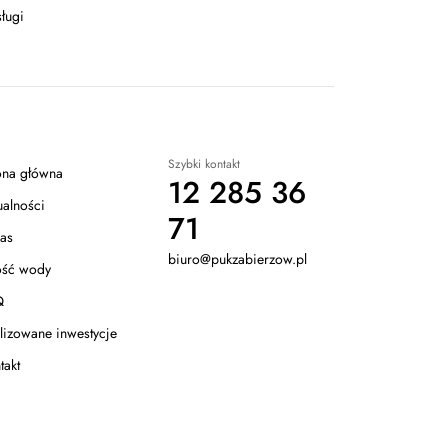
ługi
Szybki kontakt
ona główna
12 285 36
ualności
71
as
biuro@pukzabierzow.pl
ość wody
Q
lizowane inwestycje
takt