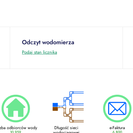
Odczyt wodomierza
Podaj stan licznika
czba odbiorców wody
Długość sieci
e-Faktura
10 959
wodociągowej
6 800