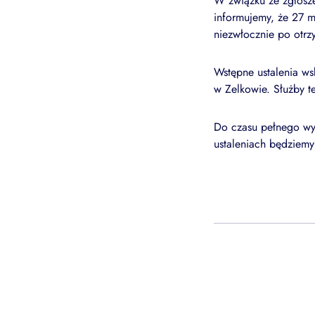
W związku ze zgłosz
informujemy, że 27 
niezwłocznie po otrz
Wstępne ustalenia w
w Zelkowie. Służby te
Do czasu pełnego wyj
ustaleniach będziem