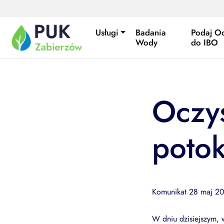
Przejdź do treści
Usługi
Badania
Podaj O
Wody
do IBO
Oczy
poto
Komunikat 28 maj 2
W dniu dzisiejszym, 