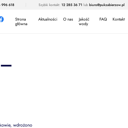
 996 618
Szybki kontakt:
12 285 36 71
lub
biuro@pukzabierzow.pl
Strona
Aktualności
O nas
Jakość
FAQ
Kontakt
główna
wody
 –
elkowie, wdrożono