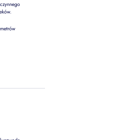
 czynnego
ieków.
rametrów