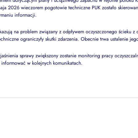
eniem dotyczącym piany i uciążliwego zapachu w rejonie potoku 
maja 2026 wieczorem pogotowie techniczne PUK zostało skierowan
ymaniu informacji.
skazują na problem związany z odpływem oczyszczonego ścieku z o
chniczne ograniczyły skutki zdarzenia. Obecnie trwa ustalenie jeg
aśnienia sprawy zwiększony zostanie monitoring pracy oczyszczal
y informować w kolejnych komunikatach.