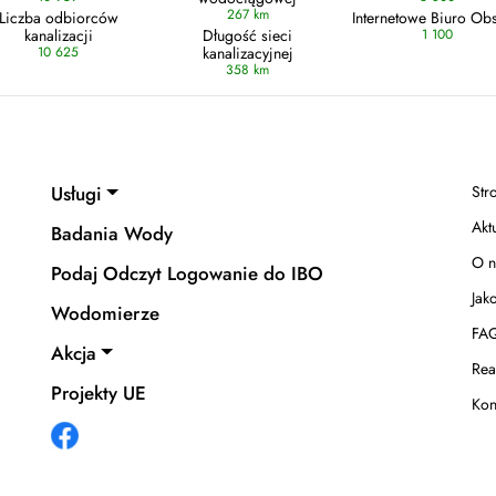
267 km
Liczba odbiorców
Internetowe Biuro Obs
kanalizacji
Długość sieci
1 100
10 625
kanalizacyjnej
358 km
Usługi
Str
Akt
Badania Wody
O n
Podaj Odczyt Logowanie do IBO
Jak
Wodomierze
FA
Akcja
Rea
Projekty UE
Kon