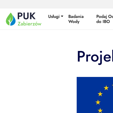
Przejdź do treści
Usługi
Badania
Podaj O
Wody
do IBO
Proje