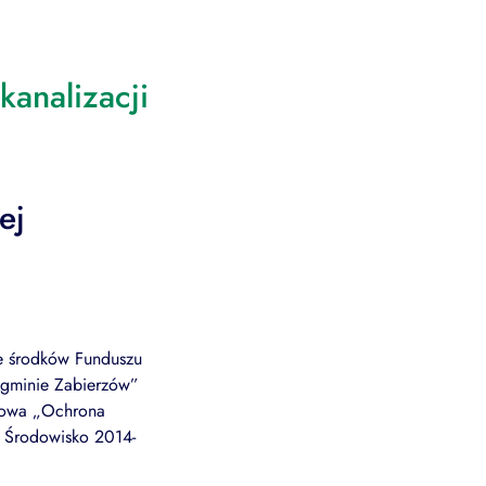
analizacji
ej
ze środków Funduszu
 gminie Zabierzów”
etowa „Ochrona
i Środowisko 2014-