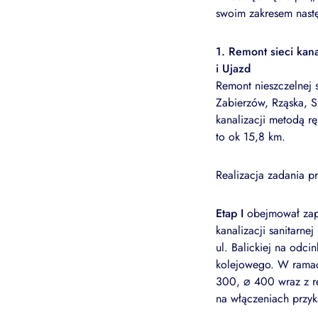
swoim zakresem nast
1. Remont sieci kana
i Ujazd
Remont nieszczelnej s
Zabierzów, Rząska, S
kanalizacji metodą r
to ok 15,8 km.
Realizacja zadania p
Etap I
obejmował zapr
kanalizacji sanitarn
ul. Balickiej na odci
kolejowego. W ramach
300, ⌀ 400 wraz z re
na włączeniach przyk