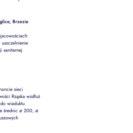
glice, Brzezie
iejscowościach:
 uszczelnienie
 sanitarnej
oncie sieci
wości Rząska wzdłuż
j do wiaduktu
ie średnic ⌀ 200, ⌀
luszowych