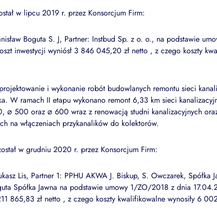
ostał w lipcu 2019 r. przez Konsorcjum Firm:
anisław Boguta S. J, Partner: Instbud Sp. z o. o., na podstawie 
szt inwestycji wyniósł 3 846 045,20 zł netto , z czego koszty kwa
ojektowanie i wykonanie robót budowlanych remontu sieci kanaliz
a. W ramach II etapu wykonano remont 6,33 km sieci kanalizacyjn
, ⌀ 500 oraz ⌀ 600 wraz z renowacją studni kanalizacyjnych or
ych na włączeniach przykanalików do kolektorów.
 został w grudniu 2020 r. przez Konsorcjum Firm:
Łukasz Lis, Partner 1: PPHU AKWA J. Biskup, S. Owczarek, Spółka 
oguta Spółka Jawna na podstawie umowy 1/ZO/2018 z dnia 17.04.
211 865,83 zł netto , z czego koszty kwalifikowalne wynosiły 6 002