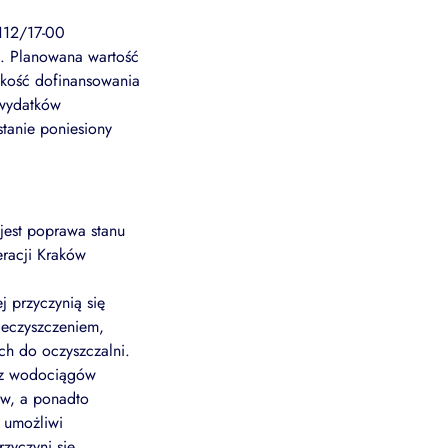
112/17-00
. Planowana wartość
okość dofinansowania
 wydatków
stanie poniesiony
est poprawa stanu
eracji Kraków
j przyczynią się
ieczyszczeniem,
ch do oczyszczalni.
raz wodociągów
ów, a ponadto
j umożliwi
zyczyni się