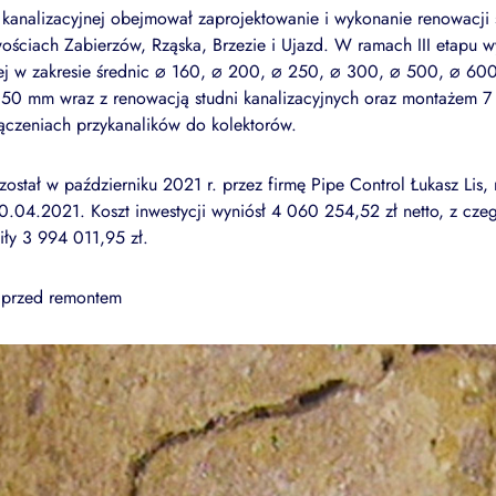
kanalizacyjnej obejmował zaprojektowanie i wykonanie renowacji s
wościach Zabierzów, Rząska, Brzezie i Ujazd. W ramach III etapu
nej w zakresie średnic ⌀ 160, ⌀ 200, ⌀ 250, ⌀ 300, ⌀ 500, ⌀ 600
0 mm wraz z renowacją studni kanalizacyjnych oraz montażem 7 k
ączeniach przykanalików do kolektorów.
 został w październiku 2021 r. przez firmę Pipe Control Łukasz Li
04.2021. Koszt inwestycji wyniósł 4 060 254,52 zł netto, z czeg
iły 3 994 011,95 zł.
a przed remontem