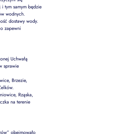
j i tym samym będzie
bów wodnych.
ność dostawy wody.
go zapewni
zonej Uchwałą
w sprawie
ice, Brzezie,
Zelków.
niowice, Rząska,
czka na terenie
rzów” obejmowało