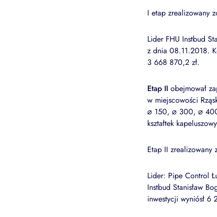
I etap zrealizowany z
Lider FHU Instbud St
z dnia 08.11.2018. Ko
3 668 870,2 zł.
Etap II
obejmował zapr
w miejscowości Rząsk
⌀ 150, ⌀ 300, ⌀ 400
kształtek kapeluszow
Etap II zrealizowany
Lider: Pipe Control 
Instbud Stanisław B
inwestycji wyniósł 6 