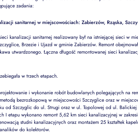
ępujące zadania:
lizacji sanitarnej w miejscowościach: Zabierzów, Rząska, Szczy
ieci kanalizacji sanitarnej realizowany był na istniejącej sieci w m
zczyglice, Brzezie i Ujazd w gminie Zabierzów. Remont obejmował
ękawa utwardzonego. Łączna długość remontowanej sieci kanalizacji
rzebiegała w trzech etapach.
ojektowanie i wykonanie robót budowlanych polegających na rem
ej metodą bezrozkopową w miejscowości Szczyglice oraz w miejsco
nku od Szczyglic do ul. Strugi oraz w ul. Topolowej od ul. Balickie
 I etapu wykonano remont 5,62 km sieci kanalizacyjnej w zakres
nowacją studni kanalizacyjnych oraz montażem 25 kształtek kape
analików do kolektorów.