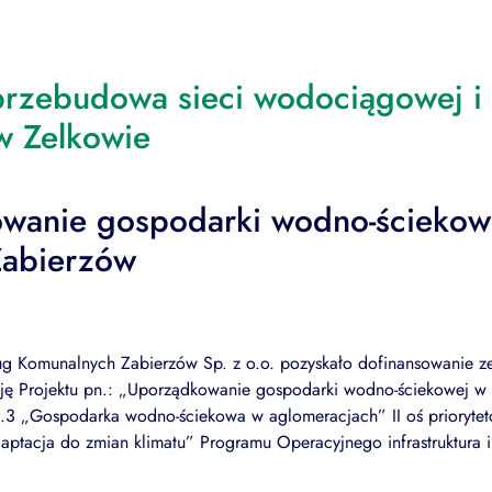
rzebudowa sieci wodociągowej i k
 w Zelkowie
wanie gospodarki wodno-ściekow
Zabierzów
ług Komunalnych Zabierzów Sp. z o.o. pozyskało dofinansowanie 
cję Projektu pn.: „Uporządkowanie gospodarki wodno-ściekowej w
2.3 „Gospodarka wodno-ściekowa w aglomeracjach” II oś prioryt
aptacja do zmian klimatu” Programu Operacyjnego infrastruktura 