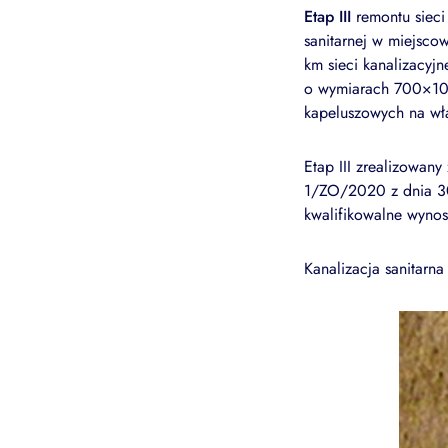
Etap III
remontu sieci 
sanitarnej w miejsco
km sieci kanalizacyj
o wymiarach 700×105
kapeluszowych na wł
Etap III zrealizowany
1/ZO/2020 z dnia 30.
kwalifikowalne wynos
Kanalizacja sanitarn