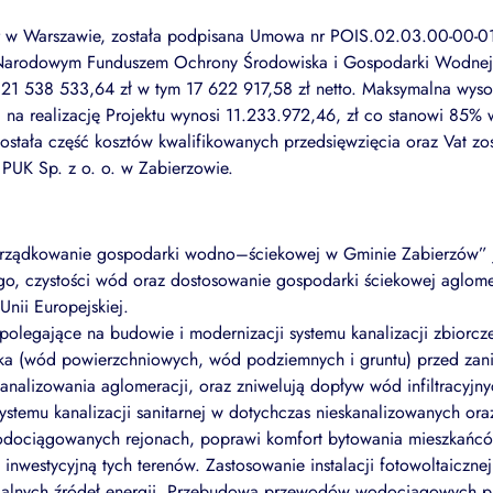
 w Warszawie, została podpisana Umowa nr POIS.02.03.00-00-0
 Narodowym Funduszem Ochrony Środowiska i Gospodarki Wodnej
o 21 538 533,64 zł w tym 17 622 917,58 zł netto. Maksymalna wys
 na realizację Projektu wynosi 11.233.972,46, zł co stanowi 85%
ostała część kosztów kwalifikowanych przedsięwzięcia oraz Vat zo
PUK Sp. z o. o. w Zabierzowie.
rządkowanie gospodarki wodno–ściekowej w Gminie Zabierzów” j
go, czystości wód oraz dostosowanie gospodarki ściekowej aglom
Unii Europejskiej.
polegające na budowie i modernizacji systemu kanalizacji zbiorcze
ka (wód powierzchniowych, wód podziemnych i gruntu) przed zan
kanalizowania aglomeracji, oraz zniwelują dopływ wód infiltracyjny
stemu kanalizacji sanitarnej w dotychczas nieskanalizowanych o
odociągowanych rejonach, poprawi komfort bytowania mieszkańc
 inwestycyjną tych terenów. Zastosowanie instalacji fotowoltaiczne
ialnych źródeł energii. Przebudowa przewodów wodociągowych pr