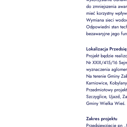
do zmniejszenia awar
mieć korzystny wpły
Wymiana sieci wodoc
Odpowiedni stan tec
bezawaryjne jego fu
Lokalizacja Przedsi
Projekt będzie real
Nr XXIX/415/16 Sejm
wyznaczenia aglomer
Na terenie Gminy Zab
Karniowice, Kobylany
Przedmiotowy projekt
Szczyglice, Ujazd, Z
Gminy Wielka Wieś.
Zakres projektu
Przedsięwzięcie pn 