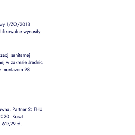
umowy 1/ZO/2018
lifikowalne wynosiły
acji sanitarnej
ej w zakresie średnic
az montażem 98
Jawna, Partner 2: FHU
2020. Koszt
 617,29 zł.