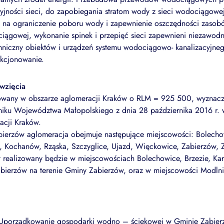
yjności sieci, do zapobiegania stratom wody z sieci wodociągowe
w na ograniczenie poboru wody i zapewnienie oszczędności zaso
iągowej, wykonanie spinek i przepięć sieci zapewnieni niezawod
hniczny obiektów i urządzeń systemu wodociągowo- kanalizacyjne
nkcjonowanie.
ęwzięcia
izowany w obszarze aglomeracji Kraków o RLM = 925 500, wyznac
iku Województwa Małopolskiego z dnia 28 października 2016 r. 
acji Kraków.
ierzów aglomeracja obejmuje następujące miejscowości: Bolechow
, Kochanów, Rząska, Szczyglice, Ujazd, Więckowice, Zabierzów, 
 realizowany będzie w miejscowościach Bolechowice, Brzezie, Kar
abierzów na terenie Gminy Zabierzów, oraz w miejscowości Modlni
„Uporządkowanie gospodarki wodno – ściekowej w Gminie Zabie