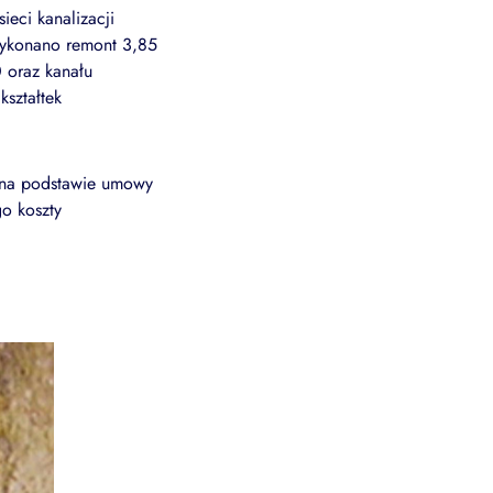
ieci kanalizacji
 wykonano remont 3,85
 oraz kanału
ształtek
s, na podstawie umowy
o koszty