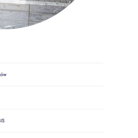
zów
BIS