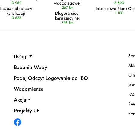
10 959
wodociągowej
6 800
267 km
Liczba odbiorców
Internetowe Biuro Obs
kanalizacji
Długość sieci
1 100
10 625
kanalizacyjnej
358 km
Usługi
Str
Akt
Badania Wody
O n
Podaj Odczyt Logowanie do IBO
Jak
Wodomierze
FA
Akcja
Rea
Projekty UE
Kon