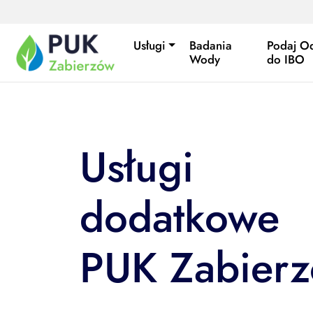
Przejdź do treści
Usługi
Badania
Podaj O
Wody
do IBO
Usługi
dodatkowe
PUK Zabier