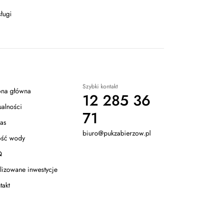
ługi
Szybki kontakt
ona główna
12 285 36
ualności
71
as
biuro@pukzabierzow.pl
ość wody
Q
lizowane inwestycje
takt