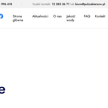
 996 618
Szybki kontakt:
12 285 36 71
lub
biuro@pukzabierzow.pl
Strona
Aktualności
O nas
Jakość
FAQ
Kontakt
główna
wody
e