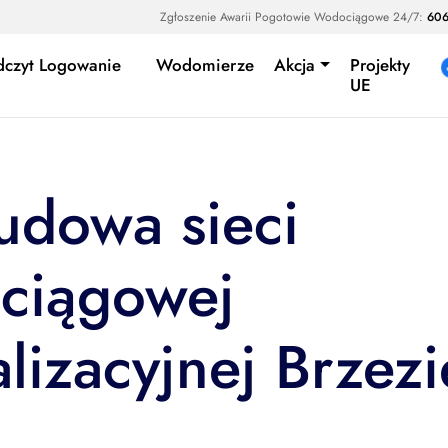
Zgłoszenie Awarii Pogotowie Wodociągowe 24/7:
606
dczyt Logowanie
Wodomierze
Akcja
Projekty
UE
udowa sieci
ciągowej
alizacyjnej Brzezi