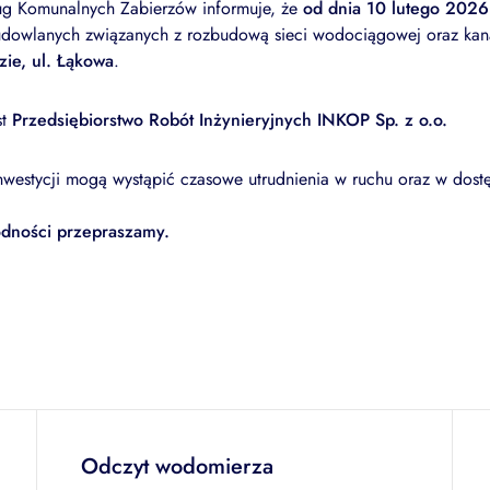
ług Komunalnych Zabierzów informuje, że
od dnia 10 lutego 2026 
dowlanych związanych z rozbudową sieci wodociągowej oraz kanali
zie, ul. Łąkowa
.
st
Przedsiębiorstwo Robót Inżynieryjnych INKOP Sp. z o.o.
 inwestycji mogą wystąpić czasowe utrudnienia w ruchu oraz w dost
odności przepraszamy.
Odczyt wodomierza