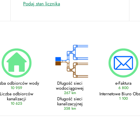
Podaj stan licznika
czba odbiorców wody
Długość sieci
e-Faktura
10 959
wodociągowej
6 800
267 km
Liczba odbiorców
Internetowe Biuro Obs
kanalizacji
Długość sieci
1 100
10 625
kanalizacyjnej
358 km