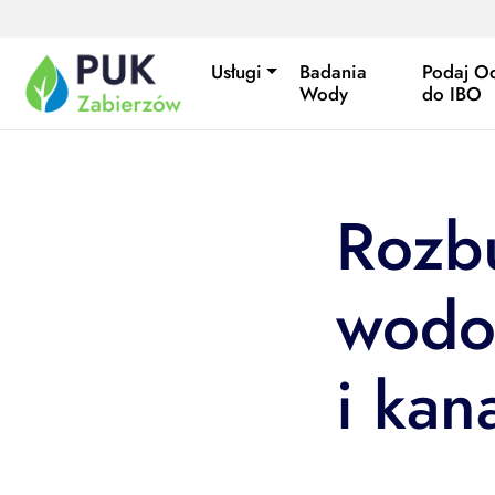
Przejdź do treści
Usługi
Badania
Podaj O
Wody
do IBO
Rozb
wodo
i kan