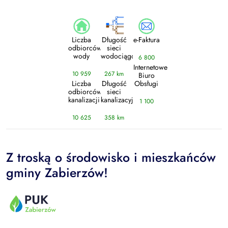
Liczba
Długość
e-Faktura
odbiorców
sieci
wody
wodociągowej
6 800
Internetowe
10 959
267 km
Biuro
Liczba
Długość
Obsługi
odbiorców
sieci
kanalizacji
kanalizacyjnej
1 100
10 625
358 km
Z troską o środowisko i mieszkańców
gminy Zabierzów!