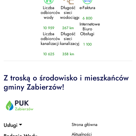
Liczba
Długość
e-Faktura
odbiorców
sieci
wody
wodociągowej
6 800
Internetowe
10 959
267 km
Biuro
Liczba
Długość
Obsługi
odbiorców
sieci
kanalizacji
kanalizacyjnej
1 100
10 625
358 km
Z troską o środowisko i mieszkańców
gminy Zabierzów!
Usługi
Strona główna
Aktualności
Badania Wody