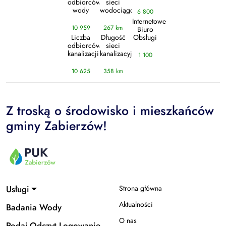
odbiorców
sieci
wody
wodociągowej
6 800
Internetowe
10 959
267 km
Biuro
Liczba
Długość
Obsługi
odbiorców
sieci
kanalizacji
kanalizacyjnej
1 100
10 625
358 km
Z troską o środowisko i mieszkańców
gminy Zabierzów!
Usługi
Strona główna
Aktualności
Badania Wody
O nas
Podaj Odczyt Logowanie