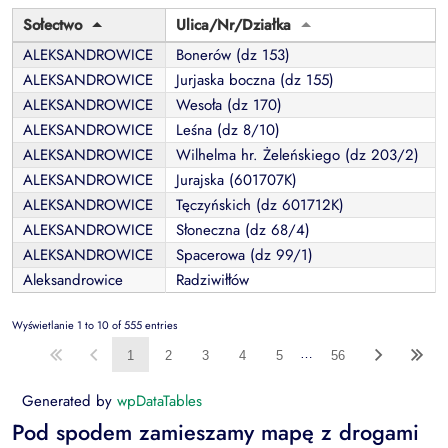
Sołectwo
Ulica/Nr/Działka
ALEKSANDROWICE
Bonerów (dz 153)
ALEKSANDROWICE
Jurjaska boczna (dz 155)
ALEKSANDROWICE
Wesoła (dz 170)
ALEKSANDROWICE
Leśna (dz 8/10)
ALEKSANDROWICE
Wilhelma hr. Żeleńskiego (dz 203/2)
ALEKSANDROWICE
Jurajska (601707K)
ALEKSANDROWICE
Tęczyńskich (dz 601712K)
ALEKSANDROWICE
Słoneczna (dz 68/4)
ALEKSANDROWICE
Spacerowa (dz 99/1)
Aleksandrowice
Radziwiłłów
Wyświetlanie 1 to 10 of 555 entries
…
1
2
3
4
5
56
Generated by
wpDataTables
Pod spodem zamieszamy mapę z drogami